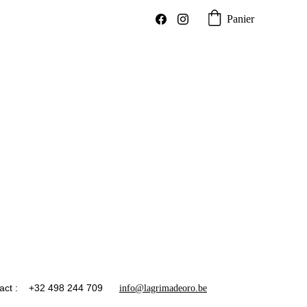
Panier
act :
 +32 498 244 709
info@lagrimadeoro.be