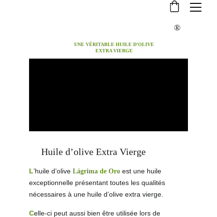
®
UNE VÉRITABLE HUILE D'OLIVE 
EXTRA VIERGE 
     Huile d’olive Extra Vierge
L
’huile d’olive 
est une huile 
Lágrima de Oro
exceptionnelle présentant toutes les qualités 
nécessaires à une huile d’olive extra vierge. 
C
elle-ci peut aussi bien être utilisée lors de 