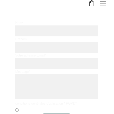
CONTACT
Nom*
Prénom
Votre adresse Email*
Message*
conditions générales d'utilisation / RGPD*
J'ai lu et j'accepte les conditions générales d'utilisation & RGPD