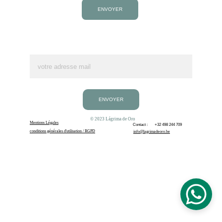
ENVOYER
Souscrire à notre newsletter
Adresse Mail
ENVOYER
© 
2023 Lágrima de Oro
Mentions Légales
Contact :
 +32 498 244 709
conditions générales d'utilisation / RGPD
info@lagrimadeoro.be