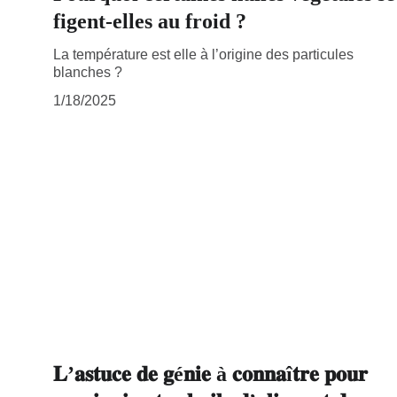
figent-elles au froid ?
La température est elle à l’origine des particules
blanches ?
1/18/2025
𝐋’𝐚𝐬𝐭𝐮𝐜𝐞 𝐝𝐞 𝐠é𝐧𝐢𝐞 à 𝐜𝐨𝐧𝐧𝐚î𝐭𝐫𝐞 𝐩𝐨𝐮𝐫