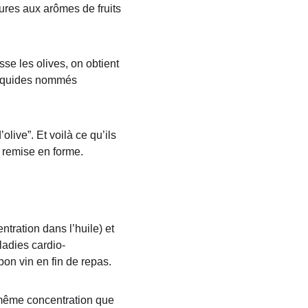
ures aux arômes de fruits 
se les olives, on obtient 
 liquides nommés 
olive”. Et voilà ce qu’ils 
 remise en forme.
tration dans l’huile) et 
ladies cardio-
bon vin en fin de repas.
a même concentration que 