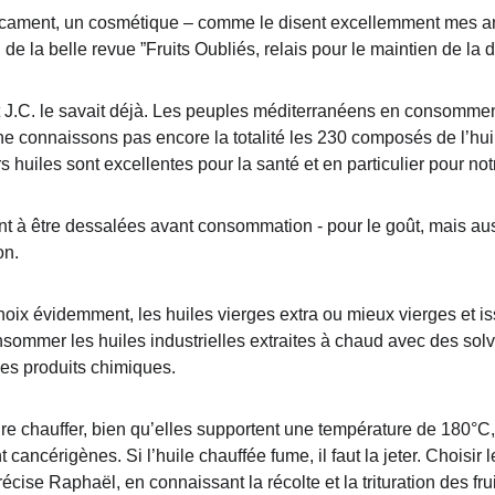
icament, un cosmétique – comme le disent excellemment mes a
 de la belle revue ”Fruits Oubliés, relais pour le maintien de la div
J.C. le savait déjà. Les peuples méditerranéens en consomment 
e connaissons pas encore la totalité les 230 composés de l’huile
rs huiles sont excellentes pour la santé et en particulier pour no
nt à être dessalées avant consommation - pour le goût, mais aus
on.
hoix évidemment, les huiles vierges extra ou mieux vierges et iss
sommer les huiles industrielles extraites à chaud avec des solva
des produits chimiques.
aire chauffer, bien qu’elles supportent une température de 180°C
ancérigènes. Si l’huile chauffée fume, il faut la jeter. Choisir le
écise Raphaël, en connaissant la récolte et la trituration des frui