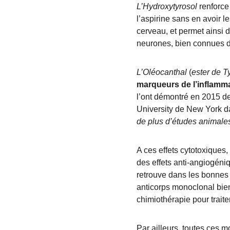
L’Hydroxytyrosol
 renforce
l’aspirine sans en avoir le
cerveau, et permet ainsi 
neurones, bien connues d
L’Oléocanthal
 (
ester de T
marqueurs de l’inflamm
l’ont démontré en 2015 de
University de New York da
de plus d’études animales
A ces effets cytotoxiques,
des effets anti-angiogéniqu
retrouve dans les bonnes h
anticorps monoclonal bie
chimiothérapie pour trait
Par ailleurs, toutes ces mo