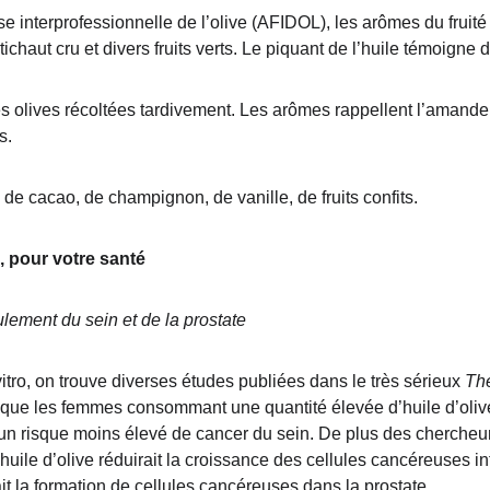
se interprofessionnelle de l’olive (AFIDOL), les arômes du fruité
chaut cru et divers fruits verts. Le piquant de l’huile témoigne d
es olives récoltées tardivement. Les arômes rappellent l’amande, l
s.
 de cacao, de champignon, de vanille, de fruits confits.
n, pour votre santé
ulement du sein et de la prostate
tro, on trouve diverses études publiées dans le très sérieux 
The
t que les femmes consommant une quantité élevée d’huile d’olive
un risque moins élevé de cancer du sein. De plus des chercheurs
huile d’olive réduirait la croissance des cellules cancéreuses int
it la formation de cellules cancéreuses dans la prostate.