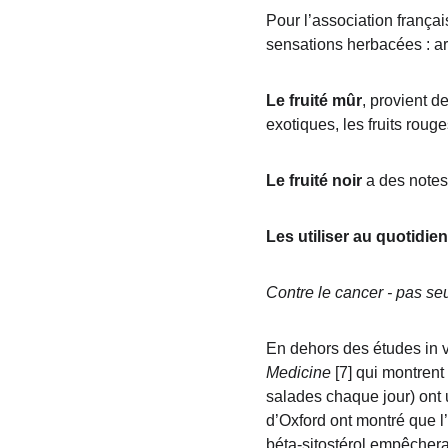
Pour l’association françai
sensations herbacées : arti
Le fruité mûr
, provient d
exotiques, les fruits rouge
Le fruité noir
 a des notes
Les utiliser au quotidie
Contre le cancer - pas se
En dehors des études in vi
Medicine
 [7] qui montren
salades chaque jour) ont 
d’Oxford ont montré que l’
béta-sitostérol empêchera