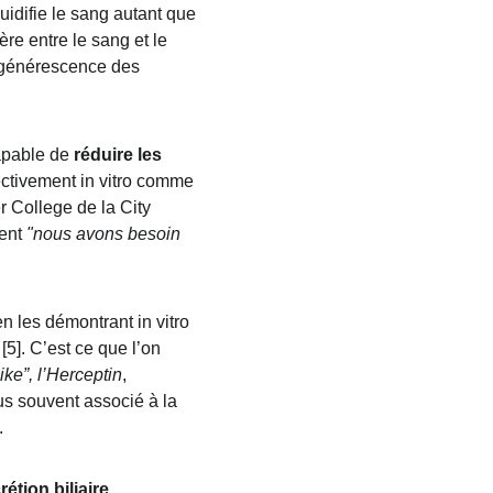
fluidifie le sang autant que 
ère entre le sang et le 
dégénérescence des 
apable de
 réduire les 
ectivement in vitro comme 
r College de la City 
ent 
"nous avons besoin 
n les démontrant in vitro 
[5]. C’est ce que l’on 
ike”, l’Herceptin
, 
s souvent associé à la 
.
rétion biliaire, 