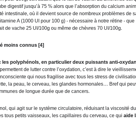
tube digestif jusqu’à 75 % alors que l’absorption du calcium an
té intestinale, où il devient source de nombreux problèmes de sa
itamine A (1000 UI pour 100 g) - nécessaire à notre rétine - que
lait de vache 25 UI/100g ou même de chèvres 70 UI/100g.
té moins connus [4]
c les polyphénols, en particulier deux puissants anti-oxydan
 permettent de lutter contre l’oxydation, c’est à dire le vieillisse
nconsciente qui nous fragilise avec tous les stress de civilisatio
elette, la peau, le cerveau, les glandes hormonales… Bref qui pe
immunes de longue durée que de cancers.
nol, qui agit sur le système circulatoire, réduisant la viscosité 
es tous petits vaisseaux, les capillaires du cerveau, ce qui 
aide 