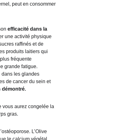
ternel, peut en consommer 
son 
efficacité dans la 
cier une activité physique 
ucres raffinés et de 
 produits laitiers qui 
plus fréquente 
e grande fatigue. 
 dans les glandes 
s de cancer du sein et 
s démontré.
ue vous aurez congelée la 
orps gras.
 l’ostéoporose. L’Olive 
que le calcium végétal 