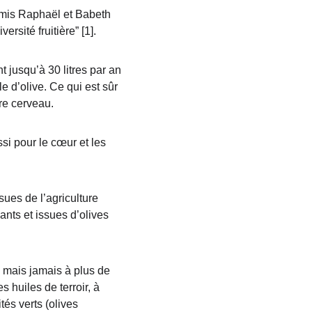
mis Raphaël et Babeth 
ersité fruitière” [1].
jusqu’à 30 litres par an 
 d’olive. Ce qui est sûr 
tre cerveau.
si pour le cœur et les 
ues de l’agriculture 
nts et issues d’olives 
, mais jamais à plus de 
s huiles de terroir, à 
tés verts (olives 