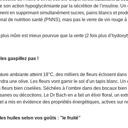
de son action hypoglycémiante par la sécrétion de l’insuline. Un
ent en supprimant simultanément sucres, pains blancs et produits
al de nutrition santé (PNNS), mais pas le verre de vin rouge à 
 plus mûre est mieux pourvue que la verte (2 fois plus d’hydoxyty
e les gaspillez pas !
ture ambiante atteint 18°C, des milliers de fleurs éclosent dans 
ra une olive. Les fleurs vont garnir le sol d’un tapis blanc. U
 fleurs bien ciselées. Séchées à l’ombre dans des bocaux bien 
sanes ou décoctions. Le Dr Bach en a fait un élixir floral, un ext
, et a mis en évidence des propriétés énergétiques, actives sur 
les huiles selon vos goûts : ”le fruité”