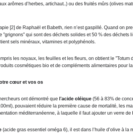
x arômes d’herbes, artichaut..) ou des fruités mûrs (olives mat
apie [2] de Raphaël et Babeth, rien n’est gaspillé. Quand on pres
e ”grignons” qui sont des déchets solides et 50 % des déchets
tient sels minéraux, vitamines et polyphénols.
mpris les noyaux, les feuilles et les fleurs, on obtient le ”Totum d’
roduits cosmétiques bio et de compléments alimentaires pour la
votre cœur et vos os
hercheurs ont démontré que
 l’acide oléique
 (56 à 83% de concen
00ml), pouvaient réduire la première cause de mortalité, les ma
mentation méditerranéenne, à laquelle il faut ajouter un verre de 
e
 (acide gras essentiel oméga 6), il est dans l’huile d’olive à l