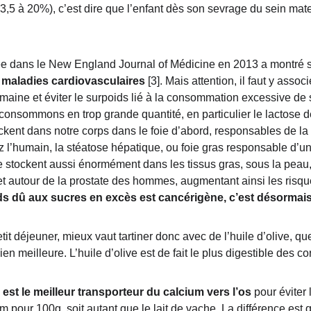
(3,5 à 20%), c’est dire que l’enfant dès son sevrage du sein ma
ée dans le New England Journal of Médicine en 2013 a montré 
 maladies cardiovasculaires
 [3]. Mais attention, il faut y asso
maine et éviter le surpoids lié à la consommation excessive de s
 consommons en trop grande quantité, en particulier le lactose des
ckent dans notre corps dans le foie d’abord, responsables de la 
 l’humain, la stéatose hépatique, ou foie gras responsable d’un
 stockent aussi énormément dans les tissus gras, sous la peau,
autour de la prostate des hommes, augmentant ainsi les risque
ds dû aux sucres en excès est cancérigène, c’est désormai
tit déjeuner, mieux vaut tartiner donc avec de l’huile d’olive, q
 bien meilleure. L’huile d’olive est de fait le plus digestible des c
 est le meilleur transporteur du calcium vers l’os
 pour éviter
 pour 100g, soit autant que le lait de vache. La différence est 