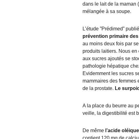
dans le lait de la maman 
mélangée à sa soupe.
L’étude ”Prédimed” publi
prévention primaire des
au moins deux fois par se
produits laitiers. Nous en
aux sucres ajoutés se sto
pathologie hépatique chez
Evidemment les sucres se
mammaires des femmes et 
de la prostate. 
Le surpoi
A la place du beurre au pe
veille, la digestibilité est
De même 
l’acide oléique
contient 120 mg de calcium