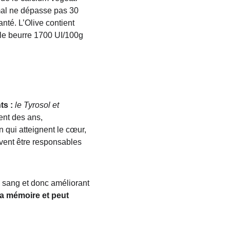
imal ne dépasse pas 30 
nté. L’Olive contient 
 le beurre 1700 UI/100g 
ts :
 le Tyrosol et 
ment des ans, 
n qui atteignent le cœur, 
uvent être responsables 
du sang et donc améliorant 
la mémoire et peut 