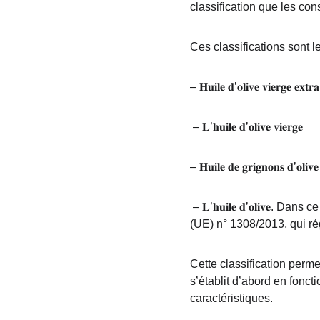
classification que les co
Ces classifications sont l
– 𝐇𝐮𝐢𝐥𝐞 𝐝’𝐨𝐥𝐢𝐯𝐞 𝐯𝐢𝐞𝐫𝐠𝐞 𝐞𝐱𝐭𝐫𝐚
 – 𝐋’𝐡𝐮𝐢𝐥𝐞 𝐝’𝐨𝐥𝐢𝐯𝐞 𝐯𝐢𝐞𝐫𝐠𝐞
– 𝐇𝐮𝐢𝐥𝐞 𝐝𝐞 𝐠𝐫𝐢𝐠𝐧𝐨𝐧𝐬 𝐝’𝐨𝐥𝐢𝐯𝐞
 – 𝐋’𝐡𝐮𝐢𝐥𝐞 𝐝’𝐨𝐥𝐢𝐯𝐞. Dans ce cas, il s’agit d’une combinaison d’huiles d’olive raffinées et vierges, selon le règlement 
(UE) n° 1308/2013, qui ré
Cette classification perm
s’établit d’abord en fonc
caractéristiques.