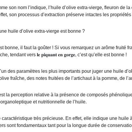
me son nom l’indique, l’huile d’olive extra-vierge, fleuron de l
effet, son processus d’extraction préserve intactes les propriétés
e huile d’olive extra-vierge est bonne ?
t bonne, il faut la goûter ! Si vous remarquez un arôme fruité fr
ndant vers 𝐥𝐞 𝐩𝐢𝐪𝐮𝐚𝐧𝐭 𝐞𝐧 𝐠𝐨𝐫𝐠𝐞, c’est qu’elle est bonne !
t l’un des paramètres les plus importants pour juger une huile d’oli
live fraîche, des notes fruitées de l’artichaut à la pomme, de l
est la perception relative à la présence de composés phénoliques
organoleptique et nutritionnelle de l’huile.
e caractéristique très précieuse. En effet, elle indique une huile 
ers sont fondamentaux tant pour la longue durée de conservatio