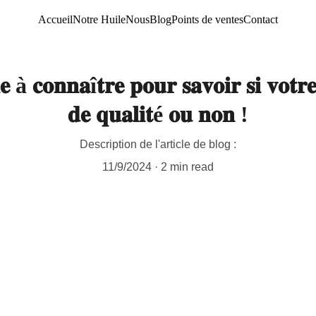
Accueil
Notre Huile
Nous
Blog
Points de ventes
Contact
 à 𝐜𝐨𝐧𝐧𝐚î𝐭𝐫𝐞 𝐩𝐨𝐮𝐫 𝐬𝐚𝐯𝐨𝐢𝐫 𝐬𝐢 𝐯𝐨𝐭𝐫𝐞 
𝐝𝐞 𝐪𝐮𝐚𝐥𝐢𝐭é 𝐨𝐮 𝐧𝐨𝐧 !
Description de l'article de blog :
11/9/2024
2 min read