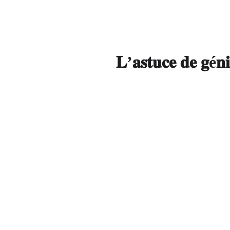
𝐋’𝐚𝐬𝐭𝐮𝐜𝐞 𝐝𝐞 𝐠é𝐧𝐢