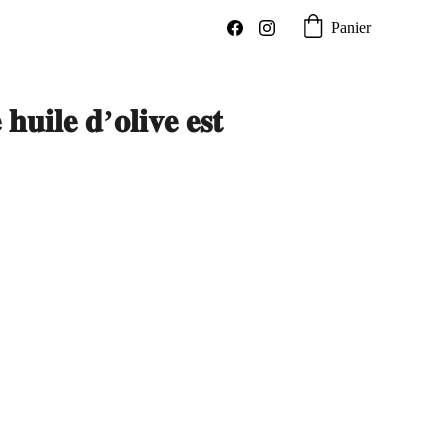
Panier
𝐮𝐢𝐥𝐞 𝐝’𝐨𝐥𝐢𝐯𝐞 𝐞𝐬𝐭